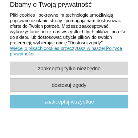
Dbamy o Twoją prywatność
Moje konto
Pliki cookies i pokrewne im technologie umożliwiają
poprawne działanie strony i pomagają nam dostosować
Płatności i dostawa
ofertę do Twoich potrzeb. Możesz zaakceptować
wykorzystanie przez nas wszystkich tych plików i przejść
do sklepu lub dostosować użycie plików do swoich
Informacje
preferencji, wybierając opcję "Dostosuj zgody".
Więcej o plikach cookies przeczytasz w naszej Polityce
prywatności.
O nas
zaakceptuj tylko niezbędne
Pomoc
dostosuj zgody
© 2025
Instytut Wiedzy Waleologicznej
|
Polityka
prywatności
zaakceptuj wszystkie
pokaż pełną wersję strony
Sklep internetowy Shoper.pl