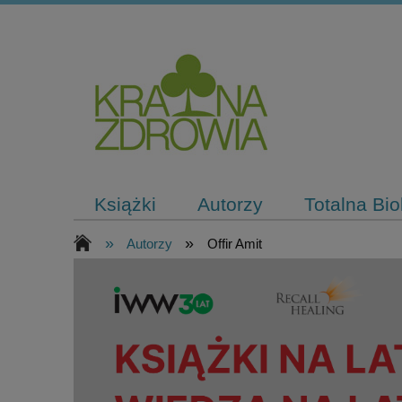
Książki
Autorzy
Totalna Bi
»
»
Autorzy
Offir Amit