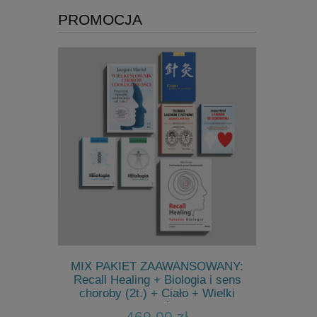
PROMOCJA
Biologia i
MIX PAKIET ZAAWANSOWANY:
Magazyn F
ało punkt po
Recall Healing + Biologia i sens
choroby (2t.) + Ciało + Wielki
Słownik + 5 kroków + Technika
469,00 zł