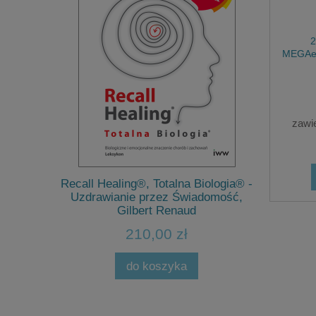
2
MEGAefe
zawi
Jacq
Terapeutyc
cu, Jacques
Recall Healing®, Totalna Biologia® -
Ludzików
Uzdrawianie przez Świadomość,
Gilbert Renaud
210,00 zł
Cena 
Najni
do koszyka