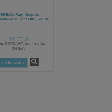
4/8 BuDo-Way. Droga do
ktywności, Amit Offir, Eyal Nir
37,00 zł
era 5.00% VAT, bez kosztów
dostawy
ues Martel PAKIET
do koszyka
zny elementarz: Technika
Biologika. Atlas Organów, Rober
 z Patyków! + Moc Słów
Barnai
69,00 zł
469,00 zł
114,80 zł
regularna:
114,80 zł
ższa cena:
do koszyka
do koszyka