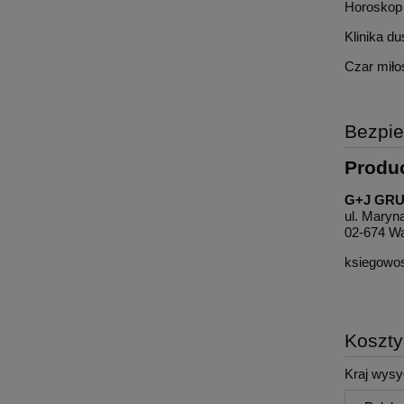
Horoskop
Klinika d
Czar miło
Bezpi
Produ
G+J GRU
ul. Maryn
02-674 W
ksiegowo
Koszt
Kraj wysył