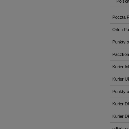
Poczta P
Orlen P
Punkty 
Paczkom
Kurier I
Kurier 
Punkty 
Kurier D
Kurier 
odbiór o