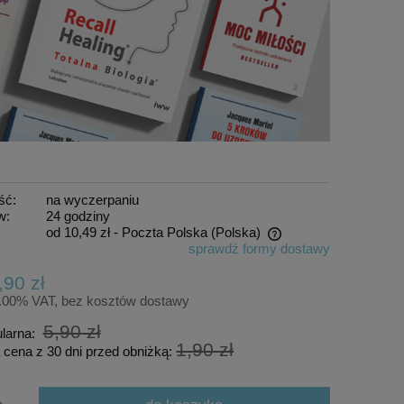
ść:
na wyczerpaniu
w:
24 godziny
od 10,49 zł
- Poczta Polska
(Polska)
sprawdź formy dostawy
Cena nie zawiera ewentualnych kosztów
,90 zł
płatności
5.00% VAT, bez kosztów dostawy
5,90 zł
ularna:
1,90 zł
 cena z 30 dni przed obniżką: