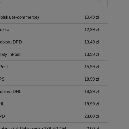
płatności
olska
(e-commerce)
10,49 zł
aczka
12,99 zł
odbioru DPD
13,49 zł
aty InPost
13,99 zł
nPost
15,99 zł
UPS
18,99 zł
odbioru DHL
19,99 zł
HL
19,99 zł
DPD
23,00 zł
sobisty
(ul. Polanowska 189, 60-454
0,00 zł