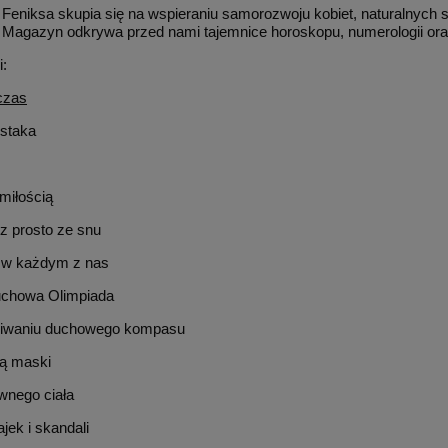
Feniksa skupia się na wspieraniu samorozwoju kobiet, naturalnych 
. Magazyn odkrywa przed nami tajemnice horoskopu, numerologii oraz
i:
 czas
staka
miłością
z prosto ze snu
 w każdym z nas
uchowa Olimpiada
iwaniu duchowego kompasu
ą maski
getariański Świat nr 10-
Magazyn Wegetariański Świat 
aździernik-listopad 2012
12(132) grudzień 2012
wnego ciała
jek i skandali
1,90 zł
1,90 zł