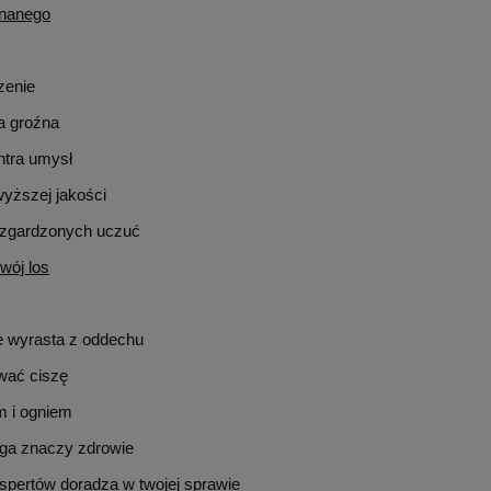
znanego
3,90 zł
3,90 zł
 regularna:
Cena regularna:
1,90 zł
1,90 zł
iższa cena:
Najniższa cena:
zenie
do koszyka
do koszyka
a groźna
tra umysł
wyższej jakości
zgardzonych uczuć
wój los
 wyrasta z oddechu
wać ciszę
 i ogniem
a znaczy zdrowie
spertów doradza w twojej sprawie