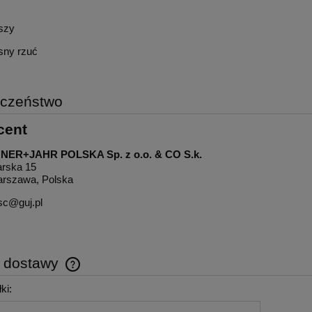
uszy
sny rzuć
eczeństwo
cent
NER+JAHR POLSKA Sp. z o.o. & CO S.k.
arska 15
arszawa, Polska
sc@guj.pl
y dostawy
ki:
Cena nie zawiera ewentualnych kosztów