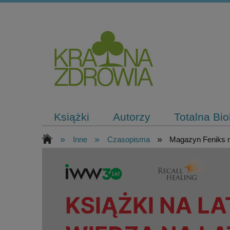
Książki
Autorzy
Totalna Bi
»
»
»
Inne
Czasopisma
Magazyn Feniks nr