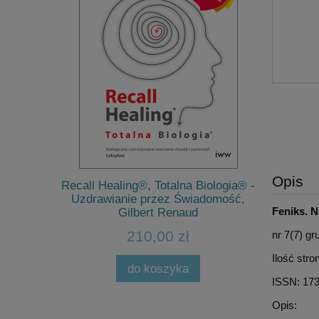
Jacq
Terapeutyc
Opis
cu, Jacques
Recall Healing®, Totalna Biologia® -
Ludzików
Uzdrawianie przez Świadomość,
Feniks. N
Gilbert Renaud
210,00 zł
nr 7(7) g
Cena 
Najni
Ilość stro
do koszyka
ISSN: 17
Opis: