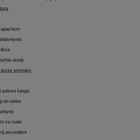
tura
 zapachem
Walentynki
niksa
łużbie urody
 przez wymiary
 patroni lutego
i do nieba
lantydy
to za mało
ój ascendent