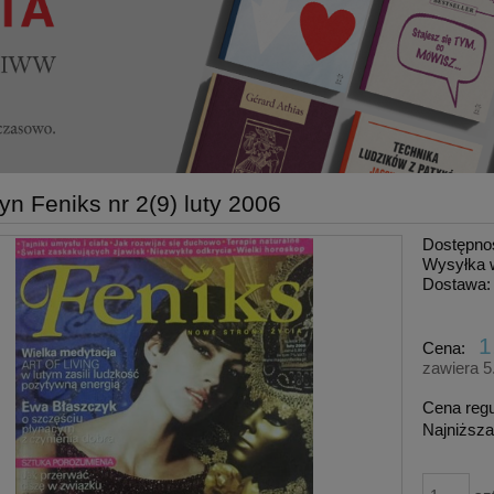
n Feniks nr 2(9) luty 2006
Dostępno
Wysyłka 
Dostawa:
1
Cena:
zawiera 
Cena reg
Najniższa