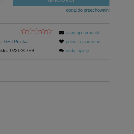
do koszyka
t.
dodaj do przechowalni
zapytaj o produkt
:
G+J Polska
poleć znajomemu
ktu:
0221-917E9
dodaj opinię
to
Dekodowanie BioEnergetyczne
chorób, Isabelle Boos, Gérard Athias
119,00 zł
do koszyka