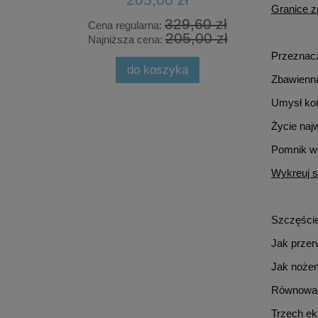
Granice 
0 zł
329,60 zł
Cena regularna:
Cena
0 zł
205,00 zł
Najniższa cena:
Najn
Przeznac
do koszyka
Zbawienn
Umysł kon
Życie naj
Pomnik w
Wykreuj s
Szczęście
Jak przer
Jak nożem
Równowag
Trzech ek