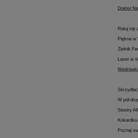
Doktor Na
Ratuj się
Piękna w 
Zielnik Fe
Laser w s
Wędrówki
Skrzydlaci
W pół drog
Siostry At
Kokardka 
Poznaj sw