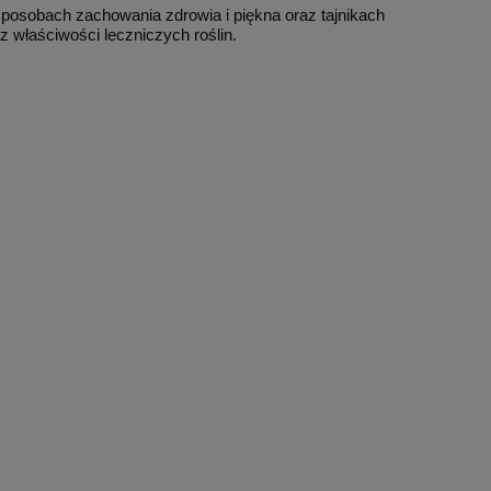
sposobach zachowania zdrowia i piękna oraz tajnikach
 właściwości leczniczych roślin.
nr
Martel PAKIET BAZOWY: 5 kroków
Klangschalen wertv
do uzdrowienia + Technika Ludzików
Peter
z Patyków
75,00 zł