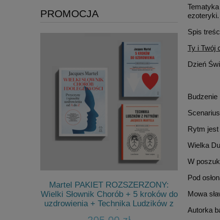
Tematyka 
PROMOCJA
ezoteryki
Spis treśc
Ty i Twój
Dzień Świ
Budzenie 
Scenarius
Rytm jest
Wielka D
W poszuk
Pod osłon
chnego
Martel PAKIET ROZSZERZONY:
Magazyn We
Weg zur
Wielki Słownik Chorób + 5 kroków do
11(131) p
Mowa sła
hkeit),
uzdrowienia + Technika Ludzików z
Autorka ba
D
Patyków
205,00 zł