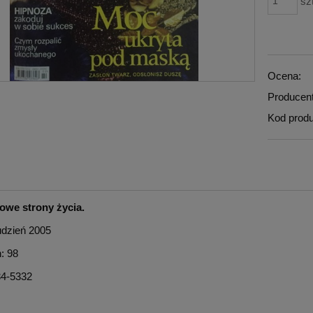
sz
Ocena:
Producent
Kod produ
ues Martel PAKIET
zny elementarz: Technika
Biologika. Atlas Organów, Rober
 z Patyków! + Moc Słów
Barnai
owe strony życia.
69,00 zł
469,00 zł
rudzień 2005
114,80 zł
regularna:
114,80 zł
ższa cena:
n: 98
do koszyka
34-5332
do koszyka