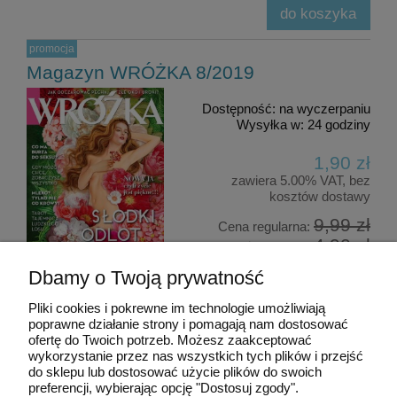
do koszyka
promocja
Magazyn WRÓŻKA 8/2019
Dostępność:
na wyczerpaniu
Wysyłka w:
24 godziny
1,90 zł
zawiera 5.00% VAT, bez
kosztów dostawy
9,99 zł
Cena regularna:
4,90 zł
Najniższa cena:
Dbamy o Twoją prywatność
do koszyka
Pliki cookies i pokrewne im technologie umożliwiają
poprawne działanie strony i pomagają nam dostosować
ofertę do Twoich potrzeb. Możesz zaakceptować
Moje konto
wykorzystanie przez nas wszystkich tych plików i przejść
do sklepu lub dostosować użycie plików do swoich
preferencji, wybierając opcję "Dostosuj zgody".
Płatności i dostawa