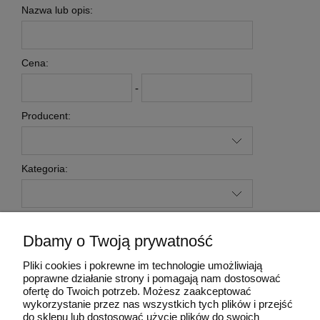
Nazwa lub opis:
Cena:
-
Producent:
Kategoria:
Dbamy o Twoją prywatność
szukaj
Wyczyść filtr
Pliki cookies i pokrewne im technologie umożliwiają
poprawne działanie strony i pomagają nam dostosować
ofertę do Twoich potrzeb. Możesz zaakceptować
Moje konto
wykorzystanie przez nas wszystkich tych plików i przejść
do sklepu lub dostosować użycie plików do swoich