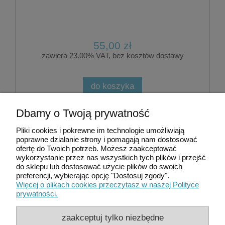
55,00 zł
zawiera 23.00% VAT, bez kosztów dostawy
do koszyka
Dbamy o Twoją prywatność
«
1
2
3
»
Pliki cookies i pokrewne im technologie umożliwiają
poprawne działanie strony i pomagają nam dostosować
ofertę do Twoich potrzeb. Możesz zaakceptować
Moje konto
wykorzystanie przez nas wszystkich tych plików i przejść
do sklepu lub dostosować użycie plików do swoich
preferencji, wybierając opcję "Dostosuj zgody".
Płatności i dostawa
Więcej o plikach cookies przeczytasz w naszej Polityce
prywatności.
Informacje
zaakceptuj tylko niezbędne