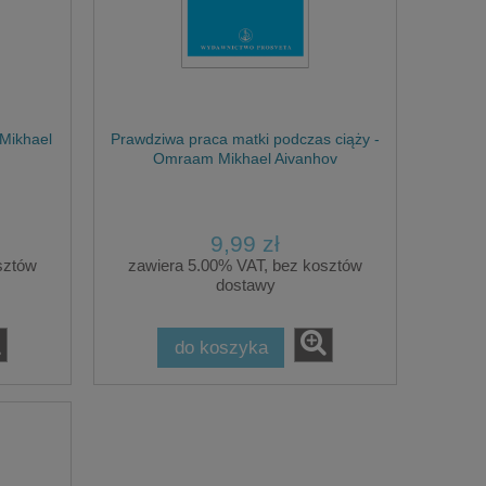
Mikhael
Prawdziwa praca matki podczas ciąży -
Omraam Mikhael Aivanhov
9,99 zł
sztów
zawiera 5.00% VAT, bez kosztów
dostawy
do koszyka
Athias PAKIET ROZSZERZONY:
Autori, DNA A
ka)
Biologia i sens choroby (tom 1-2) +
Ciało punkt po punkcie + 22 Iskry
Życia
259,00 zł
40,0