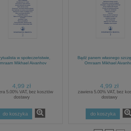
9,95 zł
29,00 zł
 regularna:
Cena regularna:
1,90 zł
15,00 zł
iższa cena:
Najniższa cena:
do koszyka
do koszyka
rytualista w społeczeństwie,
Bądź panem własnego szczęś
mraam Mikhael Aivanhov
Omraam Mikhael Aivanh
4,99 zł
4,99 zł
era 5.00% VAT, bez kosztów
zawiera 5.00% VAT, bez ko
dostawy
dostawy
do koszyka
do koszyka