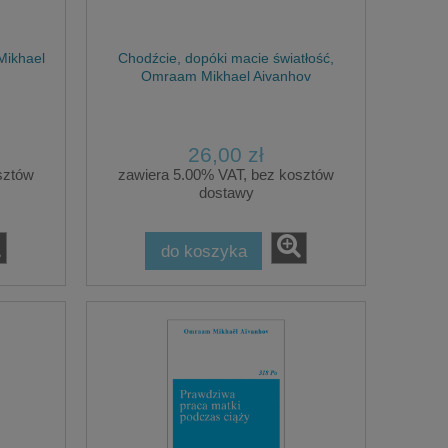
Mikhael
Chodźcie, dopóki macie światłość,
Omraam Mikhael Aivanhov
26,00 zł
sztów
zawiera 5.00% VAT, bez kosztów
dostawy
do koszyka
to
Dekodowanie BioEnergetyczne
chorób, Isabelle Boos, Gérard Athias
119,00 zł
do koszyka