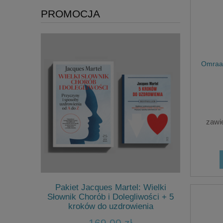
PROMOCJA
Omraam
zawi
wane
Pakiet Jacques Martel: Wielki
Ma
 po punkcie
Słownik Chorób i Dolegliwości + 5
wrzes
y (2t.) +
kroków do uzdrowienia
etyczne
169,00 zł