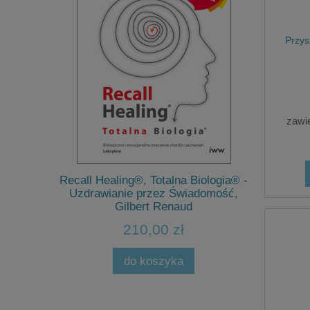
Przys
zawi
Jacq
Terapeutyc
cu, Jacques
Recall Healing®, Totalna Biologia® -
Ludzików
Uzdrawianie przez Świadomość,
Gilbert Renaud
210,00 zł
Cena 
Najni
do koszyka