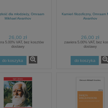
złość dla młodzieży, Omraam
Kamień filozoficzny, Omraam 
Mikhael Aivanhov
Aivanhov
26,00 zł
26,00 zł
era 5.00% VAT, bez kosztów
zawiera 5.00% VAT, bez ko
dostawy
dostawy
ues Martel PAKIET
do koszyka
do koszyka
zny elementarz: Technika
Biologika. Atlas Organów, Rober
 z Patyków! + Moc Słów
Barnai
69,00 zł
469,00 zł
114,80 zł
regularna:
114,80 zł
ższa cena:
do koszyka
do koszyka