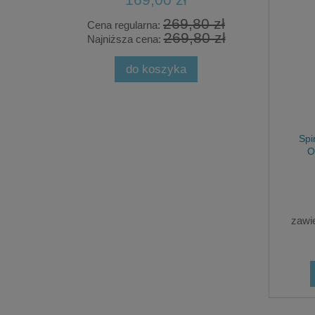
00 zł
269,80 zł
Cena regularna:
Cena
00 zł
269,80 zł
Najniższa cena:
Najn
do koszyka
Spi
O
zawi