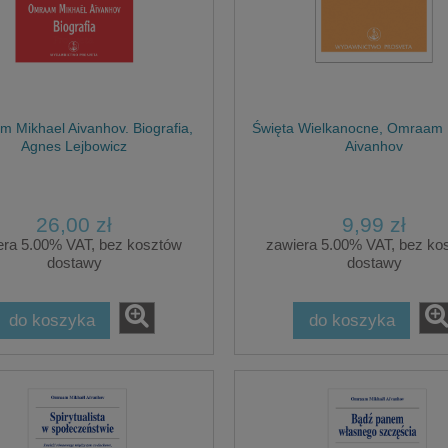
 Mikhael Aivanhov. Biografia,
Święta Wielkanocne, Omraam 
Agnes Lejbowicz
Aivanhov
26,00 zł
9,99 zł
era 5.00% VAT, bez kosztów
zawiera 5.00% VAT, bez ko
dostawy
dostawy
do koszyka
do koszyka
gazyn HARMONIA
The Diamond People, Autori
ień/październik 2018
(Diamentowy lud, wersja angiels
1,90 zł
15,00 zł